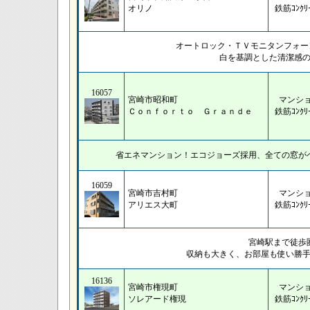
オリノ
鉄筋ｺﾝｸﾘ
オートロック・ＴＶモニタンフォー
白を基調とした清潔感
16057
宮崎市昭和町
マンシ
Ｃｏｎｆｏｒｔｏ Ｇｒａｎｄｅ
鉄筋ｺﾝｸﾘ
省エネマンション！エコジョーズ採用、全ての窓が
16059
宮崎市吉村町
マンシ
アリエス大町
鉄筋ｺﾝｸﾘ
宮崎駅まで徒歩
収納も大きく、お部屋も使い勝
16136
宮崎市権現町
マンシ
ソレアード権現
鉄筋ｺﾝｸﾘ