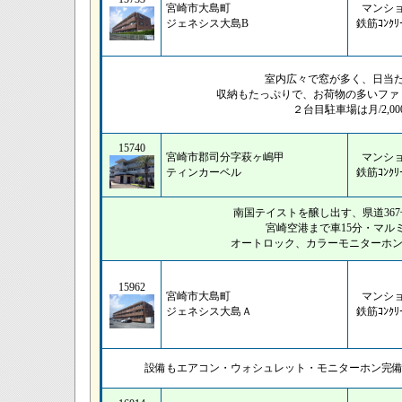
宮崎市大島町
マンシ
ジェネシス大島B
鉄筋ｺﾝｸﾘ
室内広々で窓が多く、日当た
収納もたっぷりで、お荷物の多いファ
２台目駐車場は月/2,0
15740
宮崎市郡司分字萩ヶ嶋甲
マンシ
ティンカーベル
鉄筋ｺﾝｸﾘ
南国テイストを醸し出す、県道36
宮崎空港まで車15分・マルミ
オートロック、カラーモニターホ
15962
宮崎市大島町
マンシ
ジェネシス大島Ａ
鉄筋ｺﾝｸﾘ
設備もエアコン・ウォシュレット・モニターホン完