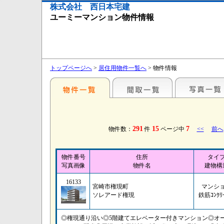
株式会社 西日本宅建
ユーミーマンション物件情報
トップページへ
>
居住用物件一覧へ
> 物件情報
291
15
7
物件数：
件
ページ中
<<
前へ
物件番号
住所
タイ
写真画像
物件名
建物構
16133
宮崎市権現町
マンシ
ソレアード権現
鉄筋ｺﾝｸﾘ
◎権現通り沿い◎5階建てエレベーター付きマンション◎オ