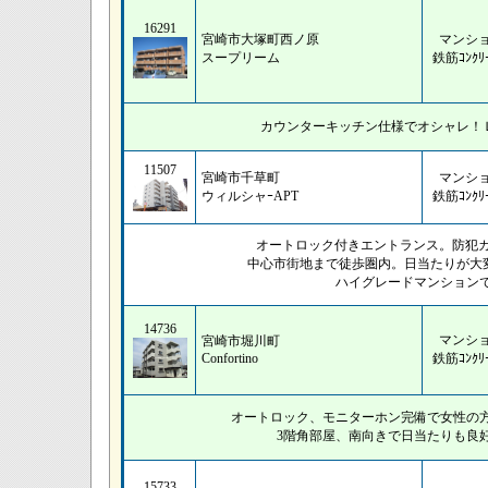
16291
宮崎市大塚町西ノ原
マンシ
スープリーム
鉄筋ｺﾝｸﾘ
カウンターキッチン仕様でオシャレ！
11507
宮崎市千草町
マンシ
ウィルシャｰAPT
鉄筋ｺﾝｸﾘ
オートロック付きエントランス。防犯カメ
中心市街地まで徒歩圏内。日当たりが大
ハイグレードマンション
14736
マンシ
宮崎市堀川町
Confortino
鉄筋ｺﾝｸﾘ
オートロック、モニターホン完備で女性の
3階角部屋、南向きで日当たりも良
15733