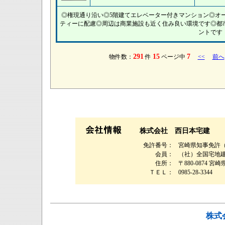
◎権現通り沿い◎5階建てエレベーター付きマンション◎オ
ティーに配慮◎周辺は商業施設も近く住み良い環境です◎都
ントです
291
15
7
物件数：
件
ページ中
<<
前へ
株式会社 西日本宅建
免許番号：
宮崎県知事免許（1
会員：
（社）全国宅地
住所：
〒880-0874 
ＴＥＬ：
0985-28-3344
株式