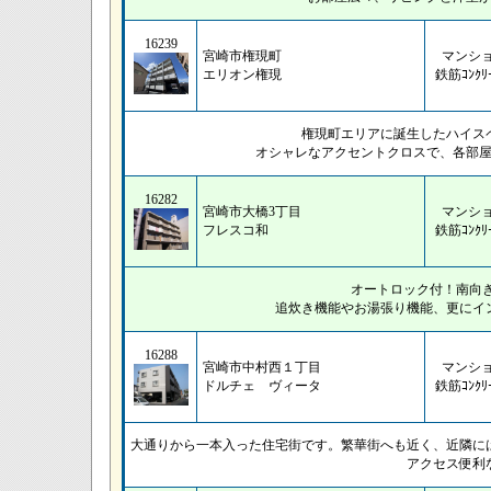
16239
宮崎市権現町
マンシ
エリオン権現
鉄筋ｺﾝｸﾘ
権現町エリアに誕生したハイス
オシャレなアクセントクロスで、各部
16282
宮崎市大橋3丁目
マンシ
フレスコ和
鉄筋ｺﾝｸﾘ
オートロック付！南向
追炊き機能やお湯張り機能、更にイ
16288
宮崎市中村西１丁目
マンシ
ドルチェ ヴィータ
鉄筋ｺﾝｸﾘ
大通りから一本入った住宅街です。繁華街へも近く、近隣に
アクセス便利