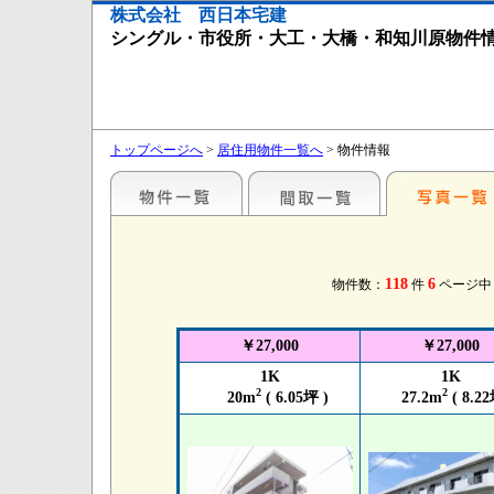
株式会社 西日本宅建
シングル・市役所・大工・大橋・和知川原物件
トップページへ
>
居住用物件一覧へ
> 物件情報
118
6
物件数：
件
ページ
￥27,000
￥27,000
1K
1K
2
2
20m
( 6.05坪 )
27.2m
( 8.22