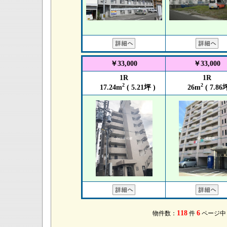
￥33,000
￥33,000
1R
1R
2
2
17.24m
( 5.21坪 )
26m
( 7.86坪
118
6
物件数：
件
ページ