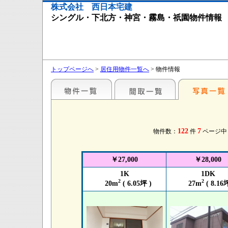
株式会社 西日本宅建
シングル・下北方・神宮・霧島・祇園物件情報
トップページへ
>
居住用物件一覧へ
> 物件情報
122
7
物件数：
件
ページ
￥27,000
￥28,000
1K
1DK
2
2
20m
( 6.05坪 )
27m
( 8.16坪