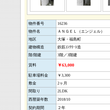
物件番号
16236
物件名
ＡＮＧＥＬ（エンジェル）
地区
大塚・福島町
建物構造
鉄筋ｺﾝｸﾘｰﾄ造
階/階建
3階／3階建
￥63,000
賃料
駐車場料金
￥3,300
敷金
2ヶ月
間取り
2LDK
西暦築年数
2018/10
契約期間
２年