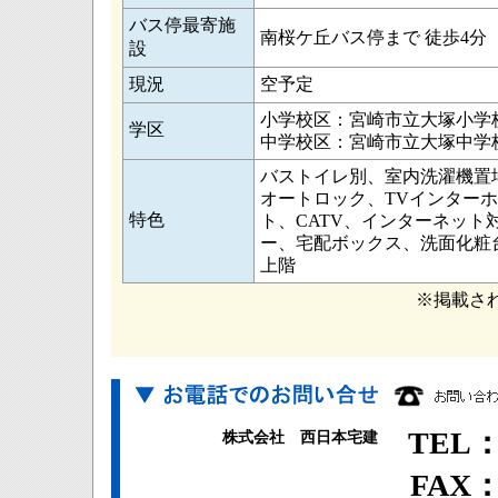
バス停最寄施
南桜ケ丘バス停まで 徒歩4分
設
現況
空予定
小学校区：宮崎市立大塚小学
学区
中学校区：宮崎市立大塚中学
バストイレ別、室内洗濯機置
オートロック、TVインター
特色
ト、CATV、インターネッ
ー、宅配ボックス、洗面化粧
上階
※掲載さ
TEL：0
株式会社 西日本宅建
FAX：0