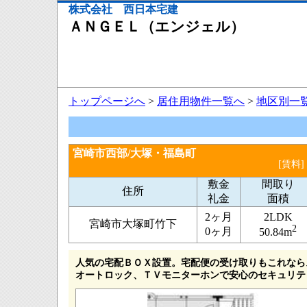
株式会社 西日本宅建
ＡＮＧＥＬ（エンジェル）
トップページへ
>
居住用物件一覧へ
>
地区別一
宮崎市西部/大塚・福島町
[賃料]
敷金
間取り
住所
礼金
面積
2ヶ月
2LDK
宮崎市大塚町竹下
2
0ヶ月
50.84m
人気の宅配ＢＯＸ設置。宅配便の受け取りもこれなら
オートロック、ＴＶモニターホンで安心のセキュリテ