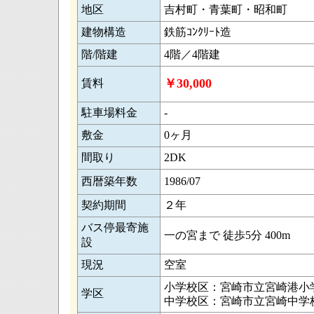
地区
吉村町・青葉町・昭和町
建物構造
鉄筋ｺﾝｸﾘｰﾄ造
階/階建
4階／4階建
￥30,000
賃料
駐車場料金
-
敷金
0ヶ月
間取り
2DK
西暦築年数
1986/07
契約期間
２年
バス停最寄施
一の宮まで 徒歩5分 400m
設
現況
空室
小学校区：宮崎市立宮崎港小
学区
中学校区：宮崎市立宮崎中学