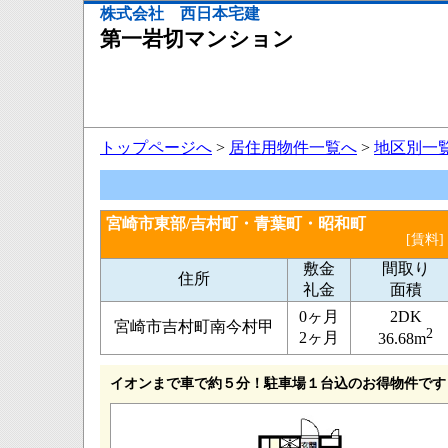
株式会社 西日本宅建
第一岩切マンション
トップページへ
>
居住用物件一覧へ
>
地区別一
宮崎市東部/吉村町・青葉町・昭和町
[賃料]
敷金
間取り
住所
礼金
面積
0ヶ月
2DK
宮崎市吉村町南今村甲
2
2ヶ月
36.68m
イオンまで車で約５分！駐車場１台込のお得物件です