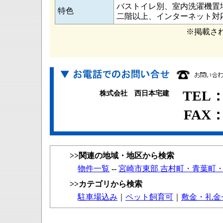
バストイレ別、室内洗濯機置
特色
二階以上、インターネット対
※掲載さ
TEL：0
株式会社 西日本宅建
FAX：0
>>関連の地域・地区から検索
物件一覧
--
宮崎市東部 吉村町・青葉町
>>カテゴリから検索
駐車場込み
｜
ペット飼育可
｜
敷金・礼金