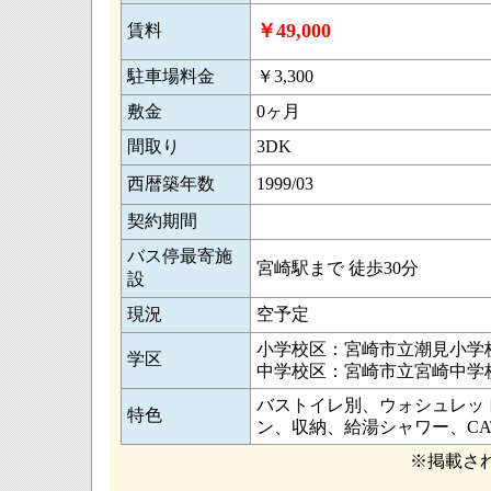
￥49,000
賃料
駐車場料金
￥3,300
敷金
0ヶ月
間取り
3DK
西暦築年数
1999/03
契約期間
バス停最寄施
宮崎駅まで 徒歩30分
設
現況
空予定
小学校区：宮崎市立潮見小学校 
学区
中学校区：宮崎市立宮崎中学校 
バストイレ別、ウォシュレッ
特色
ン、収納、給湯シャワー、CA
※掲載さ