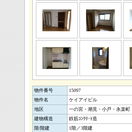
物件番号
15097
物件名
ケイアイビル
地区
一の宮・潮見・小戸・永楽町
建物構造
鉄筋ｺﾝｸﾘｰﾄ造
階/階建
1階／3階建