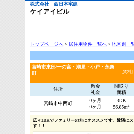
株式会社 西日本宅建
ケイアイビル
トップページへ
>
居住用物件一覧へ
>
地区別一
宮崎市東部/一の宮・潮見・小戸・永楽
[賃料]
町
敷金
間取り
住所
礼金
面積
0ヶ月
3DK
宮崎市中西町
2
0ヶ月
56.85m
広々3DKでファミリーの方にオススメです。近隣に
す！！