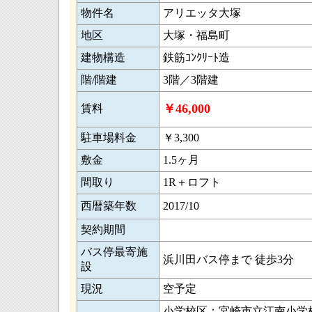
物件名
アリエッタ大塚
地区
大塚・福島町
建物構造
鉄筋ｺﾝｸﾘｰﾄ造
階/階建
3階／3階建
￥46,000
賃料
駐車場料金
￥3,300
敷金
1.5ヶ月
間取り
1R＋ロフト
西暦築年数
2017/10
契約期間
バス停最寄施
浜川田バス停まで 徒歩3分
設
現況
空予定
小学校区：宮崎市立江南小学