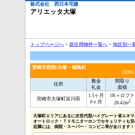
株式会社 西日本宅建
アリエッタ大塚
トップページへ
>
居住用物件一覧へ
>
地区別一
宮崎市西部/大塚・福島町
[賃料]
敷金
間取り
住所
礼金
面積
1.5ヶ月
1R＋ロフト
宮崎市大塚町浜川田
2
0ヶ月
28.42m
大塚町エリアにあるに次世代型ハイグレート省エネマ
オートロック・ＴＶモニターホンでセキュリティも安
近隣には、病院・スーパー・コンビニ等があります！