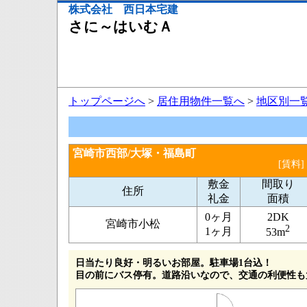
株式会社 西日本宅建
さに～はいむＡ
トップページへ
>
居住用物件一覧へ
>
地区別一
宮崎市西部/大塚・福島町
[賃料]
敷金
間取り
住所
礼金
面積
0ヶ月
2DK
宮崎市小松
2
1ヶ月
53m
日当たり良好・明るいお部屋。駐車場1台込！
目の前にバス停有。道路沿いなので、交通の利便性も