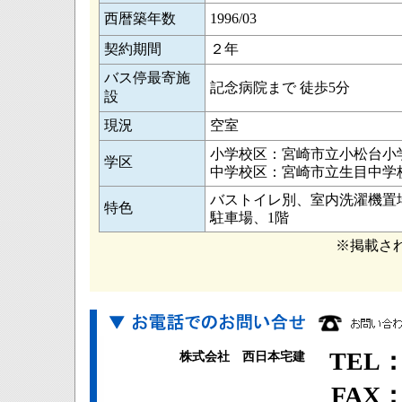
西暦築年数
1996/03
契約期間
２年
バス停最寄施
記念病院まで 徒歩5分
設
現況
空室
小学校区：宮崎市立小松台小
学区
中学校区：宮崎市立生目中学
バストイレ別、室内洗濯機置
特色
駐車場、1階
※掲載さ
TEL：0
株式会社 西日本宅建
FAX：0