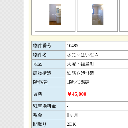
物件番号
10485
物件名
さに～はいむＡ
地区
大塚・福島町
建物構造
鉄筋ｺﾝｸﾘｰﾄ造
階/階建
1階／3階建
￥45,000
賃料
駐車場料金
-
敷金
0ヶ月
間取り
2DK